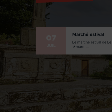
Marché estival
07
Le marché estival de Le 
JUIL
📌mardi ...