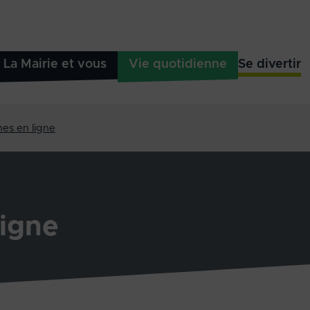
La Mairie et vous
Vie quotidienne
Se divertir
es en ligne
igne