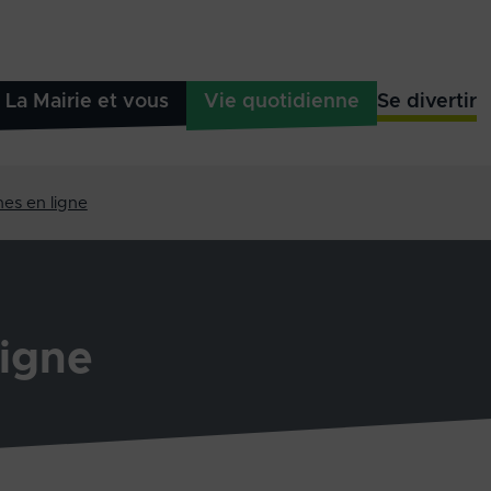
La Mairie et vous
Vie quotidienne
Se divertir
es en ligne
igne