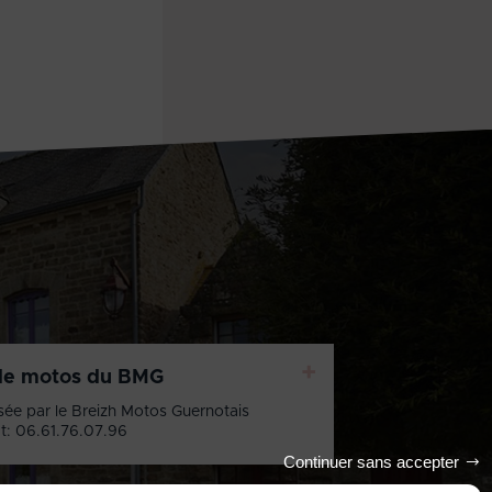
+
de motos du BMG
sée par le Breizh Motos Guernotais
t: 06.61.76.07.96
Continuer sans accepter