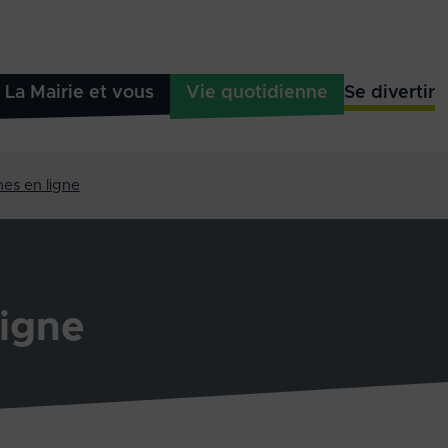
La Mairie et vous
Vie quotidienne
Se divertir
es en ligne
igne