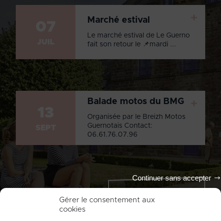
+
Marché estival
07
Le marché estival de Le Guerno
JUIL
fait son retour le 📌mardi ...
Balade motos du BMG
+
13
Organisée par le Breizh Motos
Guernotais Contact:
SEPT
06.61.76.07.96
Continuer sans accepter
Tout l'agenda
Gérer le consentement aux
cookies