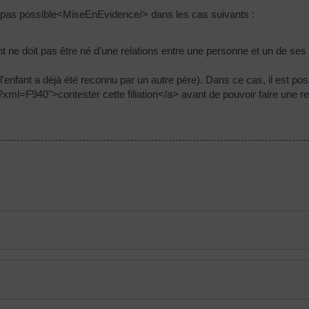
st pas possible<MiseEnEvidence/> dans les cas suivants :
fant ne doit pas être né d'une relations entre une personne et un de se
e l'enfant a déjà été reconnu par un autre père). Dans ce cas, il est po
xml=F940">contester cette filiation</a> avant de pouvoir faire une r