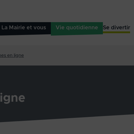
La Mairie et vous
Vie quotidienne
Se divertir
es en ligne
igne