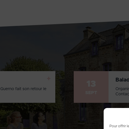
+
Bala
13
Guerno fait son retour le
Organi
SEPT
Contac
Pour offrir 