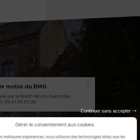
+
de motos du BMG
sée par le Breizh Motos Guernotais
t: 06.61.76.07.96
Continuer sans accepter
Gérer le consentement aux cookies
les meilleures expériences, nous utilisons des technologies telles que les