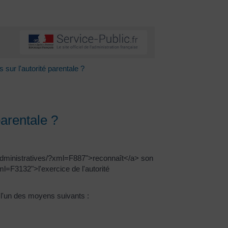
sur l'autorité parentale ?
parentale ?
-administratives/?xml=F887">reconnaît</a> son
l=F3132">l'exercice de l'autorité
 l'un des moyens suivants :