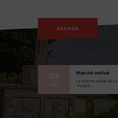
AGENDA
Marché estival
07
Le marché estival de Le 
JUIL
📌mardi ...