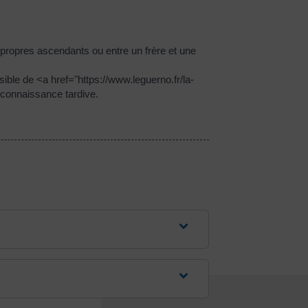
s propres ascendants ou entre un frère et une
ssible de <a href="https://www.leguerno.fr/la-
econnaissance tardive.