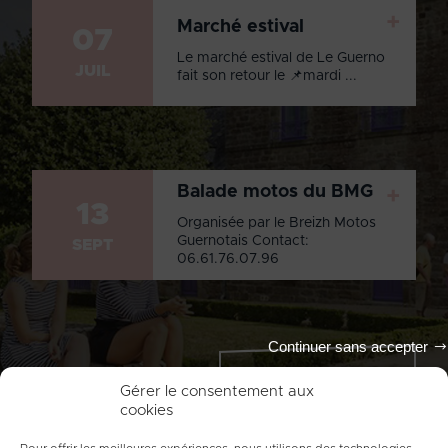
+
Marché estival
07
Le marché estival de Le Guerno
JUIL
fait son retour le 📌mardi ...
Balade motos du BMG
+
13
Organisée par le Breizh Motos
Guernotais Contact:
SEPT
06.61.76.07.96
Continuer sans accepter
Tout l'agenda
Gérer le consentement aux
cookies