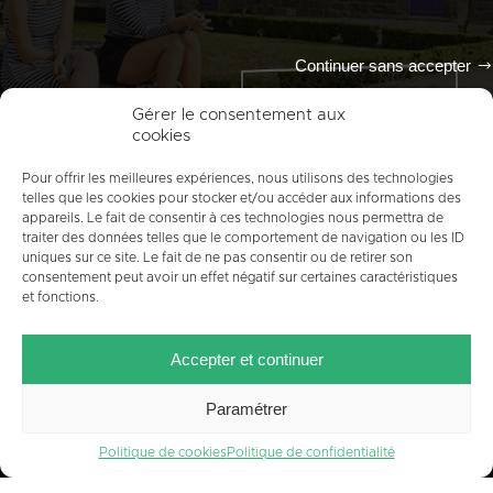
Continuer sans accepter
Tout l'agenda
Gérer le consentement aux
cookies
Pour offrir les meilleures expériences, nous utilisons des technologies
telles que les cookies pour stocker et/ou accéder aux informations des
appareils. Le fait de consentir à ces technologies nous permettra de
traiter des données telles que le comportement de navigation ou les ID
uniques sur ce site. Le fait de ne pas consentir ou de retirer son
consentement peut avoir un effet négatif sur certaines caractéristiques
et fonctions.
ACCUEIL
PLAN DU SITE
MENTIONS LÉGALES
Accepter et continuer
CONTACT
CRÉDITS
POLITIQUE DE COOKIES (UE)
Paramétrer
Politique de cookies
Politique de confidentialité