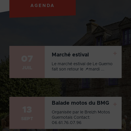
AGENDA
+
Marché estival
07
Le marché estival de Le Guerno
JUIL
fait son retour le 📌mardi ...
Balade motos du BMG
+
13
Organisée par le Breizh Motos
Guernotais Contact:
SEPT
06.61.76.07.96