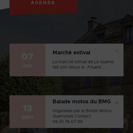
AGENDA
+
Marché estival
07
Le marché estival de Le Guerno
JUIL
fait son retour le 📌mardi ...
Balade motos du BMG
+
13
Organisée par le Breizh Motos
Guernotais Contact:
SEPT
06.61.76.07.96