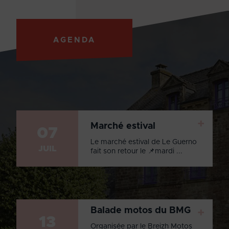
AGENDA
+
Marché estival
07
Le marché estival de Le Guerno
JUIL
fait son retour le 📌mardi ...
Balade motos du BMG
+
13
Organisée par le Breizh Motos