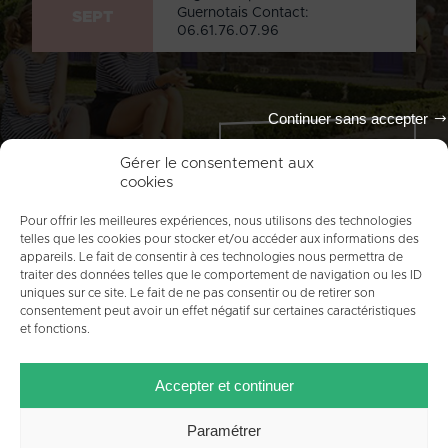
Guernotais Contact:
SEPT
06.61.76.07.96
Continuer sans accepter
Tout l'agenda
Gérer le consentement aux
cookies
Pour offrir les meilleures expériences, nous utilisons des technologies
telles que les cookies pour stocker et/ou accéder aux informations des
appareils. Le fait de consentir à ces technologies nous permettra de
traiter des données telles que le comportement de navigation ou les ID
uniques sur ce site. Le fait de ne pas consentir ou de retirer son
consentement peut avoir un effet négatif sur certaines caractéristiques
et fonctions.
ACCUEIL
PLAN DU SITE
MENTIONS LÉGALES
Accepter et continuer
CONTACT
CRÉDITS
POLITIQUE DE COOKIES (UE)
Paramétrer