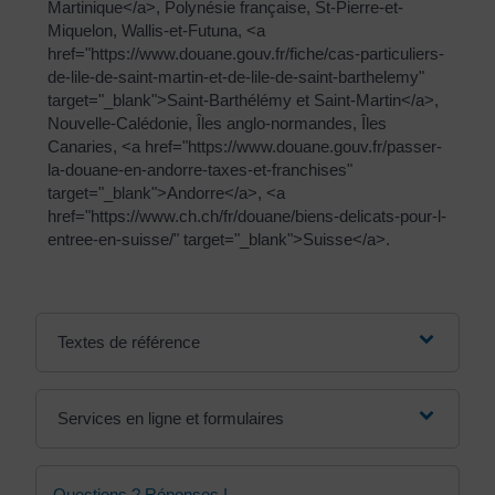
Martinique</a>, Polynésie française, St-Pierre-et-
Miquelon, Wallis-et-Futuna, <a
href="https://www.douane.gouv.fr/fiche/cas-particuliers-
de-lile-de-saint-martin-et-de-lile-de-saint-barthelemy"
target="_blank">Saint-Barthélémy et Saint-Martin</a>,
Nouvelle-Calédonie, Îles anglo-normandes, Îles
Canaries, <a href="https://www.douane.gouv.fr/passer-
la-douane-en-andorre-taxes-et-franchises"
target="_blank">Andorre</a>, <a
href="https://www.ch.ch/fr/douane/biens-delicats-pour-l-
entree-en-suisse/" target="_blank">Suisse</a>.
Textes de référence
Services en ligne et formulaires
Questions ? Réponses !