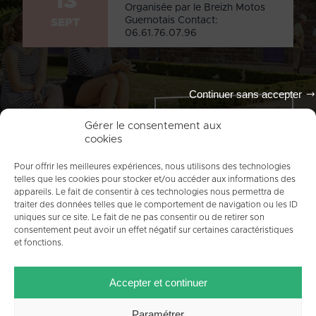
13
Organisée par le Breizh Motos
Guernotais Contact:
SEPT
06.61.76.07.96
Continuer sans accepter
Tout l'agenda
Gérer le consentement aux
cookies
Pour offrir les meilleures expériences, nous utilisons des technologies
telles que les cookies pour stocker et/ou accéder aux informations des
appareils. Le fait de consentir à ces technologies nous permettra de
traiter des données telles que le comportement de navigation ou les ID
uniques sur ce site. Le fait de ne pas consentir ou de retirer son
consentement peut avoir un effet négatif sur certaines caractéristiques
et fonctions.
ACCUEIL
PLAN DU SITE
MENTIONS LÉGALES
Accepter et continuer
CONTACT
CRÉDITS
POLITIQUE DE COOKIES (UE)
Paramétrer