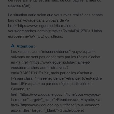
La situation varie selon que vous avez réalisé ces achats
lors d'un voyage dans un pays de <a
href="https://www.leguerno.fr/la-mairie-et-
vous/demarches-administratives/?xml=R41270">l'Union
européenne</a> (UE) ou ailleurs.
Attention :
Les <span class="miseenevidence">pays</span>
suivants ne sont pas concernés par les règles d'achat
en <a href="https://www.leguerno.fr/la-mairie-et-
vous/demarches-administratives/?
xml=R24621">UE</a>, mais par celles d'achat à
l'<span class="miseenevidence">étranger (c'est-à-dire
hors UE)</span> ou par des règles particulières :
Guyane, <a
href="https://www.douane.gouv.fr/fiche/vous-voyagez-
la-reunion" target="_blank">Réunion</a>, Mayotte, <a
href="https://www.douane.gouv.fr/fiche/vous-voyagez-
aux-antilles" target="_blank">Guadeloupe et