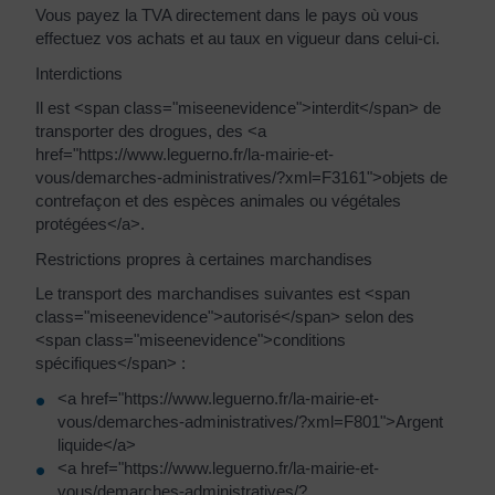
Vous payez la TVA directement dans le pays où vous
effectuez vos achats et au taux en vigueur dans celui-ci.
Interdictions
Il est <span class="miseenevidence">interdit</span> de
transporter des drogues, des <a
href="https://www.leguerno.fr/la-mairie-et-
vous/demarches-administratives/?xml=F3161">objets de
contrefaçon et des espèces animales ou végétales
protégées</a>.
Restrictions propres à certaines marchandises
Le transport des marchandises suivantes est <span
class="miseenevidence">autorisé</span> selon des
<span class="miseenevidence">conditions
spécifiques</span> :
<a href="https://www.leguerno.fr/la-mairie-et-
vous/demarches-administratives/?xml=F801">Argent
liquide</a>
<a href="https://www.leguerno.fr/la-mairie-et-
vous/demarches-administratives/?