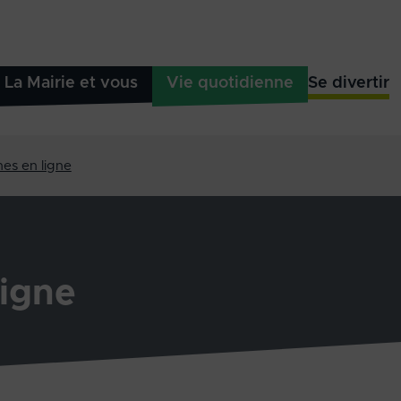
La Mairie et vous
Vie quotidienne
Se divertir
es en ligne
igne