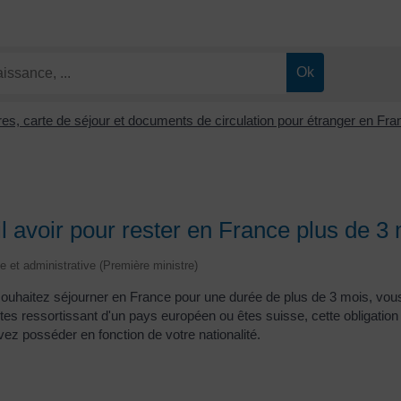
tres, carte de séjour et documents de circulation pour étranger en Fr
-il avoir pour rester en France plus de 3
le et administrative (Première ministre)
souhaitez séjourner en France pour une durée de plus de 3 mois, vous
us êtes ressortissant d'un pays européen ou êtes suisse, cette obliga
vez posséder en fonction de votre nationalité.