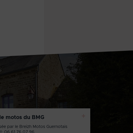
+
de motos du BMG
sée par le Breizh Motos Guernotais
t: 06.61.76.07.96