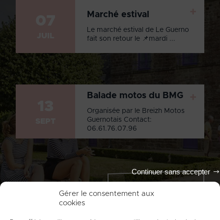
+
Marché estival
07
Le marché estival de Le Guerno
JUIL
fait son retour le 📌mardi ...
Balade motos du BMG
+
13
Organisée par le Breizh Motos
Guernotais Contact:
SEPT
06.61.76.07.96
Continuer sans accepter
Tout l'agenda
Gérer le consentement aux
cookies