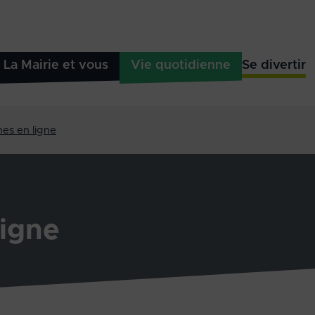
La Mairie et vous
Vie quotidienne
Se divertir
es en ligne
igne