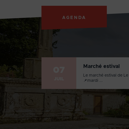
AGENDA
Marché estival
07
Le marché estival de Le 
JUIL
📌mardi ...