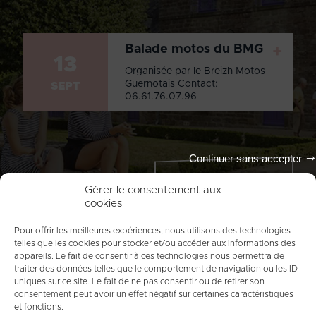
Balade motos du BMG
+
13
Organisée par le Breizh Motos
Guernotais Contact:
SEPT
06.61.76.07.96
Continuer sans accepter
Tout l'agenda
Gérer le consentement aux
cookies
Pour offrir les meilleures expériences, nous utilisons des technologies
telles que les cookies pour stocker et/ou accéder aux informations des
appareils. Le fait de consentir à ces technologies nous permettra de
traiter des données telles que le comportement de navigation ou les ID
uniques sur ce site. Le fait de ne pas consentir ou de retirer son
consentement peut avoir un effet négatif sur certaines caractéristiques
et fonctions.