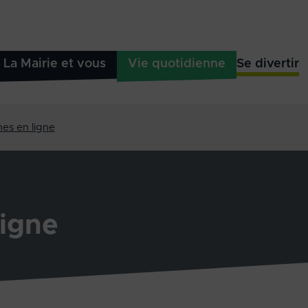
La Mairie et vous
Vie quotidienne
Se divertir
es en ligne
igne