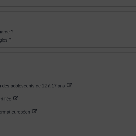
harge ?
gles ?
ion des adolescents de 12 à 17 ans
rtifiée
 format européen