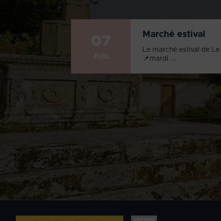
Marché estival
07
Le marché estival de Le 
JUIL
📌mardi ...