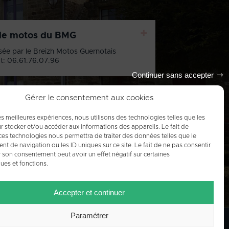
+
de motos du BMG
sée par le Breizh Motos Guernotais
t: 06.61.76.07.96
Continuer sans accepter
Gérer le consentement aux cookies
les meilleures expériences, nous utilisons des technologies telles que les
Tout l'agenda
r stocker et/ou accéder aux informations des appareils. Le fait de
ces technologies nous permettra de traiter des données telles que le
 de navigation ou les ID uniques sur ce site. Le fait de ne pas consentir
r son consentement peut avoir un effet négatif sur certaines
ques et fonctions.
Accepter et continuer
Paramétrer