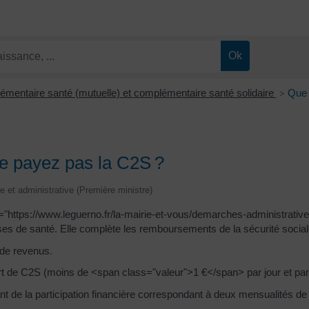
mentaire santé (mutuelle) et complémentaire santé solidaire
Que 
>
ne payez pas la C2S ?
le et administrative (Première ministre)
ef="https://www.leguerno.fr/la-mairie-et-vous/demarches-administra
es de santé. Elle complète les remboursements de la sécurité social
 de revenus.
art de C2S (moins de <span class="valeur">1 €</span> par jour et pa
nt de la participation financière correspondant à deux mensualités de