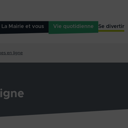
La Mairie et vous
Vie quotidienne
Se divertir
es en ligne
igne