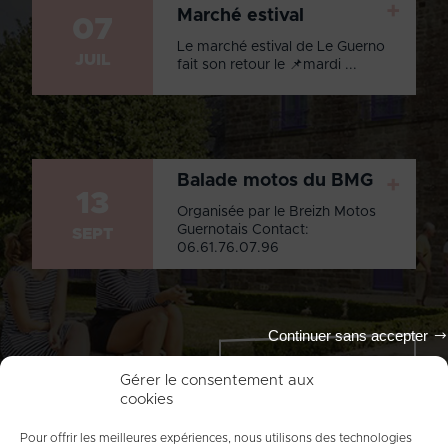
+
Marché estival
07
Le marché estival de Le Guerno
JUIL
fait son retour le 📌mardi ...
Balade motos du BMG
+
13
Organisée par le Breizh Motos
Guernotais Contact:
SEPT
06.61.76.07.96
Continuer sans accepter
Tout l'agenda
Gérer le consentement aux
cookies
Pour offrir les meilleures expériences, nous utilisons des technologies