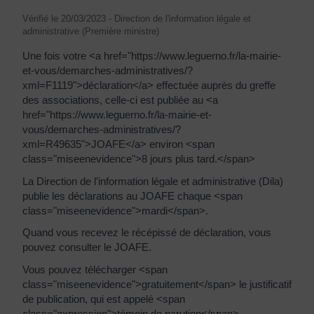
Vérifié le 20/03/2023 - Direction de l'information légale et
administrative (Première ministre)
Une fois votre <a href="https://www.leguerno.fr/la-mairie-
et-vous/demarches-administratives/?
xml=F1119">déclaration</a> effectuée auprès du greffe
des associations, celle-ci est publiée au <a
href="https://www.leguerno.fr/la-mairie-et-
vous/demarches-administratives/?
xml=R49635">JOAFE</a> environ <span
class="miseenevidence">8 jours plus tard.</span>
La Direction de l'information légale et administrative (Dila)
publie les déclarations au JOAFE chaque <span
class="miseenevidence">mardi</span>.
Quand vous recevez le récépissé de déclaration, vous
pouvez consulter le JOAFE.
Vous pouvez télécharger <span
class="miseenevidence">gratuitement</span> le justificatif
de publication, qui est appelé <span
class="expression">témoin de parution</span>.