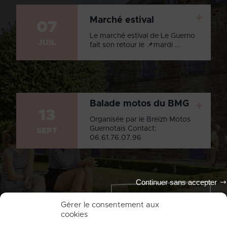
+
Marché estival
07
Le marché estival de Le Guerno
JUIL
fait son retour le 📌mardi ...
Balade motos du BMG
+
13
Organisée par le Breizh Motos
Guernotais Contact:
SEPT
06.61.76.07.96
Continuer sans accepter
Tout l'agenda
Gérer le consentement aux
cookies