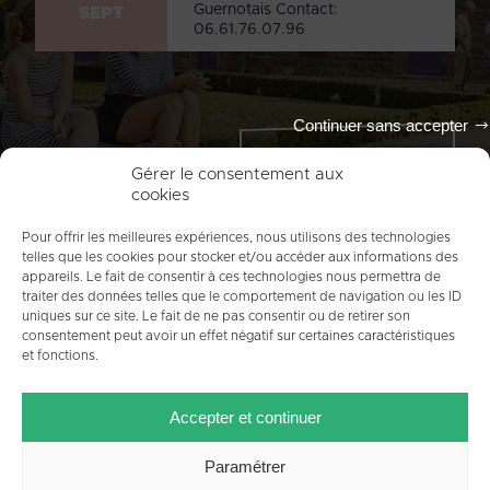
Guernotais Contact:
SEPT
06.61.76.07.96
Continuer sans accepter
Tout l'agenda
Gérer le consentement aux
cookies
Pour offrir les meilleures expériences, nous utilisons des technologies
telles que les cookies pour stocker et/ou accéder aux informations des
appareils. Le fait de consentir à ces technologies nous permettra de
traiter des données telles que le comportement de navigation ou les ID
uniques sur ce site. Le fait de ne pas consentir ou de retirer son
consentement peut avoir un effet négatif sur certaines caractéristiques
et fonctions.
ACCUEIL
PLAN DU SITE
MENTIONS LÉGALES
Accepter et continuer
CONTACT
CRÉDITS
POLITIQUE DE COOKIES (UE)
Paramétrer