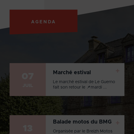
AGENDA
+
Marché estival
07
Le marché estival de Le Guerno
JUIL
fait son retour le 📌mardi ...
Balade motos du BMG
+
13
Organisée par le Breizh Motos