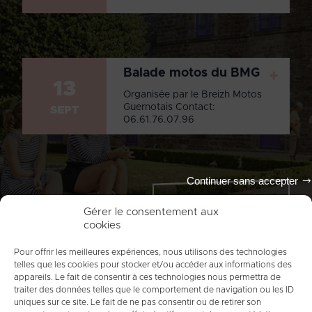
Balade motos du BMG
+
13
Organisée par le Breizh Motos
Guernotais Contact:
SEPT
06.61.76.07.96
Continuer sans accepter
Tout l'agenda
Gérer le consentement aux
cookies
Pour offrir les meilleures expériences, nous utilisons des technologies
telles que les cookies pour stocker et/ou accéder aux informations des
appareils. Le fait de consentir à ces technologies nous permettra de
traiter des données telles que le comportement de navigation ou les ID
uniques sur ce site. Le fait de ne pas consentir ou de retirer son