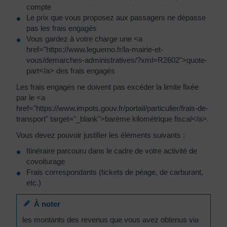
compte
Le prix que vous proposez aux passagers ne dépasse
pas les frais engagés
Vous gardez à votre charge une <a
href="https://www.leguerno.fr/la-mairie-et-
vous/demarches-administratives/?xml=R2602">quote-
part</a> des frais engagés
Les frais engagés ne doivent pas excéder la limite fixée
par le <a
href="https://www.impots.gouv.fr/portail/particulier/frais-de-
transport" target="_blank">barème kilométrique fiscal</a>.
Vous devez pouvoir justifier les éléments suivants :
Itinéraire parcouru dans le cadre de votre activité de
covoiturage
Frais correspondants (tickets de péage, de carburant,
etc.)
À noter
les montants des revenus que vous avez obtenus via