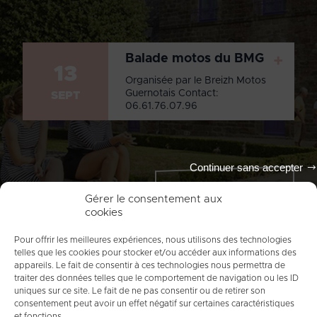
Balade motos du BMG
+
13
Organisée par le Breizh Motos
Guernotais Contact:
SEPT
06.61.76.07.96
Continuer sans accepter
Tout l'agenda
Gérer le consentement aux
cookies
Pour offrir les meilleures expériences, nous utilisons des technologies
telles que les cookies pour stocker et/ou accéder aux informations des
appareils. Le fait de consentir à ces technologies nous permettra de
traiter des données telles que le comportement de navigation ou les ID
uniques sur ce site. Le fait de ne pas consentir ou de retirer son
consentement peut avoir un effet négatif sur certaines caractéristiques
et fonctions.