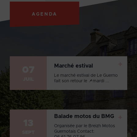
AGENDA
+
Marché estival
07
Le marché estival de Le Guerno
JUIL
fait son retour le 📌mardi ...
Balade motos du BMG
+
13
Organisée par le Breizh Motos
Guernotais Contact:
SEPT
06.61.76.07.96