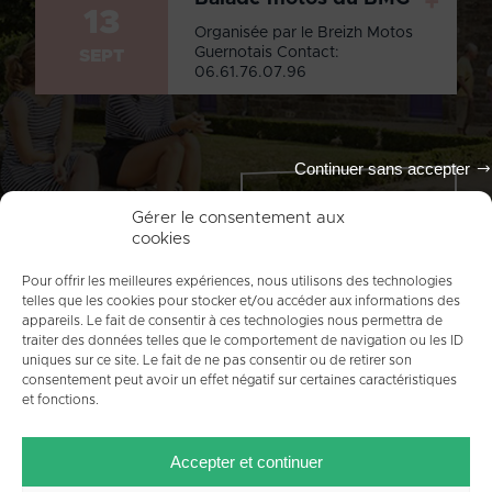
+
13
Organisée par le Breizh Motos
Guernotais Contact:
SEPT
06.61.76.07.96
Continuer sans accepter
Tout l'agenda
Gérer le consentement aux
cookies
Pour offrir les meilleures expériences, nous utilisons des technologies
telles que les cookies pour stocker et/ou accéder aux informations des
appareils. Le fait de consentir à ces technologies nous permettra de
traiter des données telles que le comportement de navigation ou les ID
uniques sur ce site. Le fait de ne pas consentir ou de retirer son
consentement peut avoir un effet négatif sur certaines caractéristiques
et fonctions.
ACCUEIL
PLAN DU SITE
MENTIONS LÉGALES
Accepter et continuer
CONTACT
CRÉDITS
POLITIQUE DE COOKIES (UE)