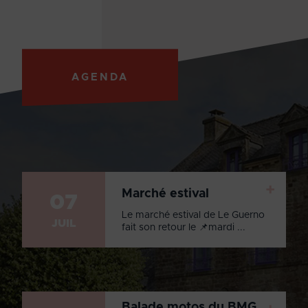
AGENDA
+
Marché estival
07
Le marché estival de Le Guerno
JUIL
fait son retour le 📌mardi ...
Balade motos du BMG