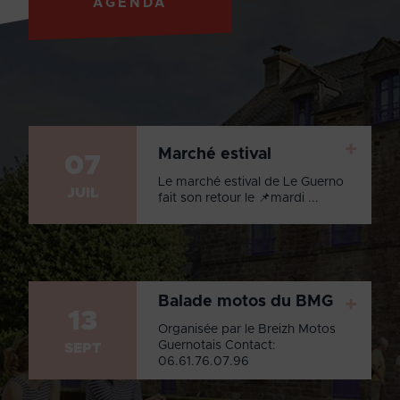
AGENDA
+
Marché estival
07
Le marché estival de Le Guerno
JUIL
fait son retour le 📌mardi ...
Balade motos du BMG
+
13
Organisée par le Breizh Motos
Guernotais Contact:
SEPT
06.61.76.07.96