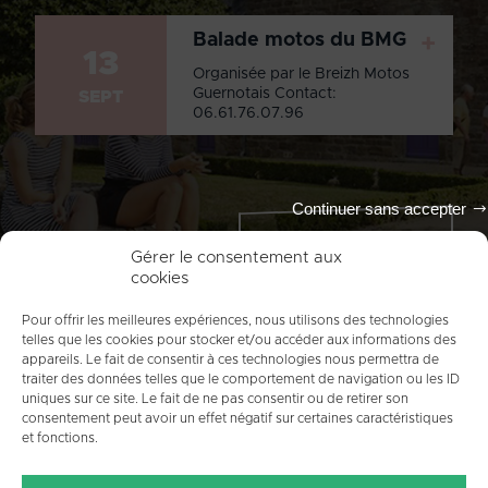
Balade motos du BMG
+
13
Organisée par le Breizh Motos
Guernotais Contact:
SEPT
06.61.76.07.96
Continuer sans accepter
Tout l'agenda
Gérer le consentement aux
cookies
Pour offrir les meilleures expériences, nous utilisons des technologies
telles que les cookies pour stocker et/ou accéder aux informations des
appareils. Le fait de consentir à ces technologies nous permettra de
traiter des données telles que le comportement de navigation ou les ID
uniques sur ce site. Le fait de ne pas consentir ou de retirer son
consentement peut avoir un effet négatif sur certaines caractéristiques
et fonctions.