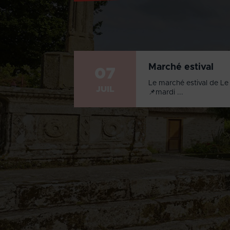
Marché estival
07
Le marché estival de Le 
JUIL
📌mardi ...