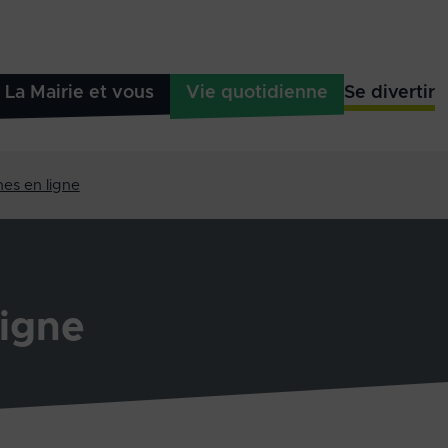
La Mairie et vous
Vie quotidienne
Se divertir
es en ligne
igne