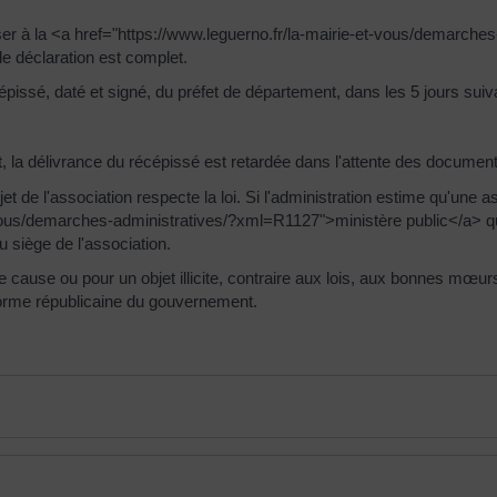
ser à la <a href="https://www.leguerno.fr/la-mairie-et-vous/demarche
de déclaration est complet.
épissé, daté et signé, du préfet de département, dans les 5 jours suiva
t, la délivrance du récépissé est retardée dans l'attente des docume
t de l'association respecte la loi. Si l'administration estime qu'une ass
-vous/demarches-administratives/?xml=R1127">ministère public</a> q
u siège de l'association.
 cause ou pour un objet illicite, contraire aux lois, aux bonnes mœurs
la forme républicaine du gouvernement.