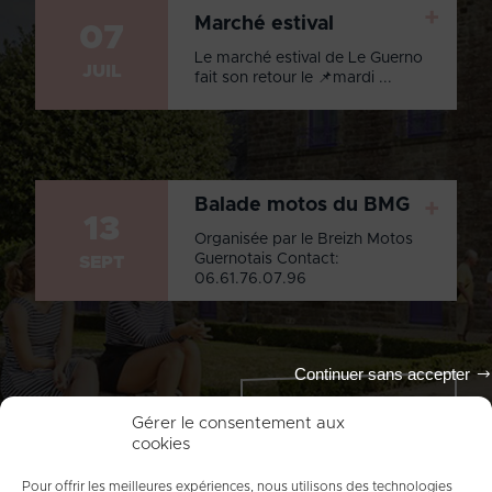
+
Marché estival
07
Le marché estival de Le Guerno
JUIL
fait son retour le 📌mardi ...
Balade motos du BMG
+
13
Organisée par le Breizh Motos
Guernotais Contact:
SEPT
06.61.76.07.96
Continuer sans accepter
Tout l'agenda
Gérer le consentement aux
cookies
Pour offrir les meilleures expériences, nous utilisons des technologies