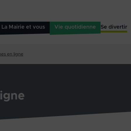
La Mairie et vous
Vie quotidienne
Se divertir
es en ligne
igne