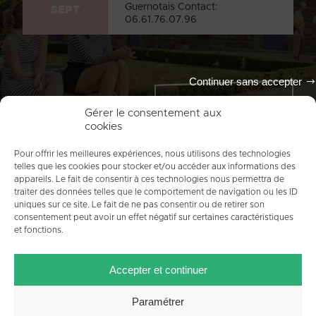
Guernotais Contact:
SEPT
06.61.76.07.96
Continuer sans accepter
Tout l'agenda
Gérer le consentement aux
cookies
Pour offrir les meilleures expériences, nous utilisons des technologies
telles que les cookies pour stocker et/ou accéder aux informations des
appareils. Le fait de consentir à ces technologies nous permettra de
traiter des données telles que le comportement de navigation ou les ID
uniques sur ce site. Le fait de ne pas consentir ou de retirer son
consentement peut avoir un effet négatif sur certaines caractéristiques
et fonctions.
ACCUEIL
PLAN DU SITE
MENTIONS LÉGALES
Accepter et continuer
CONTACT
CRÉDITS
POLITIQUE DE COOKIES (UE)
Paramétrer