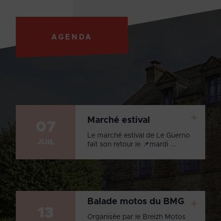
AGENDA
+
Marché estival
07
Le marché estival de Le Guerno
JUIL
fait son retour le 📌mardi ...
Balade motos du BMG
+
13
Organisée par le Breizh Motos