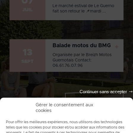
07
Le marché estival de Le Guerno
JUIL
fait son retour le 📌mardi ...
Balade motos du BMG
+
13
Organisée par le Breizh Motos
Guernotais Contact:
SEPT
06.61.76.07.96
Continuer sans accepter
Tout l'agenda
Gérer le consentement aux
cookies
Pour offrir les meilleures expériences, nous utilisons des technologies
telles que les cookies pour stocker et/ou accéder aux informations des
appareils. Le fait de consentir à ces technologies nous permettra de