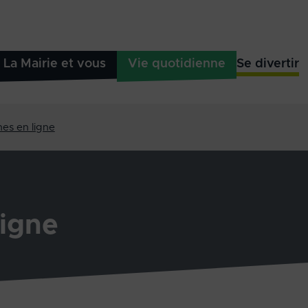
La Mairie et vous
Vie quotidienne
Se divertir
es en ligne
igne