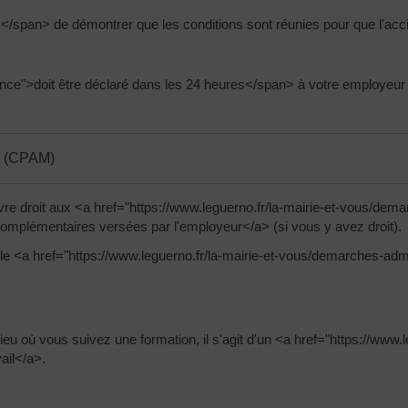
/span> de démontrer que les conditions sont réunies pour que l'acc
nce">doit être déclaré dans les 24 heures</span> à votre employeur s
e (CPAM)
uvre droit aux <a href="https://www.leguerno.fr/la-mairie-et-vous/d
complémentaires versées par l'employeur</a> (si vous y avez droit).
e le <a href="https://www.leguerno.fr/la-mairie-et-vous/demarches-ad
t le lieu où vous suivez une formation, il s'agit d'un <a href="https://w
ail</a>.