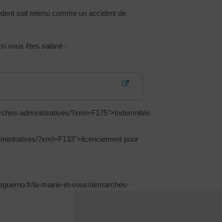
ident soit retenu comme un accident de
i vous êtes salarié :
emarches-administratives/?xml=F175">Indemnités
ministratives/?xml=F133">licenciement pour
ww.leguerno.fr/la-mairie-et-vous/demarches-