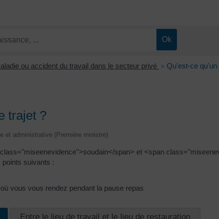
aladie ou accident du travail dans le secteur privé
Qu'est-ce qu'un 
>
 trajet ?
le et administrative (Première ministre)
an class="miseenevidence">soudain</span> et <span class="miseene
 points suivants :
tion où vous vous rendez pendant la pause repas
Entre le lieu de travail et le lieu de restauration