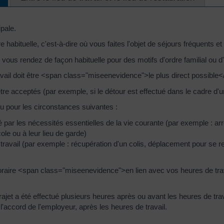
ipale.
abituelle, c'est-à-dire où vous faites l'objet de séjours fréquents et 
s vous rendez de façon habituelle pour des motifs d'ordre familial ou 
 travail doit être <span class="miseenevidence">le plus direct possible
tre acceptés (par exemple, si le détour est effectué dans le cadre d'u
nu pour les circonstances suivantes :
ifié par les nécessités essentielles de la vie courante (par exemple : a
le ou à leur lieu de garde)
é au travail (par exemple : récupération d'un colis, déplacement pour s
e horaire <span class="miseenevidence">en lien avec vos heures de tr
 trajet a été effectué plusieurs heures après ou avant les heures de trav
l'accord de l'employeur, après les heures de travail.