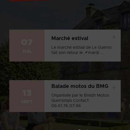
+
Marché estival
07
Le marché estival de Le Guerno
JUIL
fait son retour le 📌mardi ...
Balade motos du BMG
+
13
Organisée par le Breizh Motos
Guernotais Contact:
SEPT
06.61.76.07.96