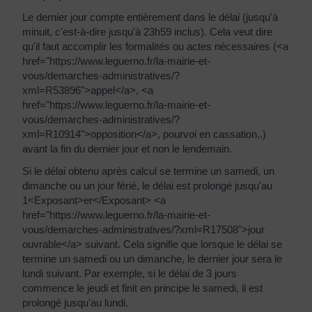
Le dernier jour compte entièrement dans le délai (jusqu'à
minuit, c'est-à-dire jusqu'à 23h59 inclus). Cela veut dire
qu'il faut accomplir les formalités ou actes nécessaires (<a
href="https://www.leguerno.fr/la-mairie-et-
vous/demarches-administratives/?
xml=R53896">appel</a>, <a
href="https://www.leguerno.fr/la-mairie-et-
vous/demarches-administratives/?
xml=R10914">opposition</a>, pourvoi en cassation..)
avant la fin du dernier jour et non le lendemain.
Si le délai obtenu après calcul se termine un samedi, un
dimanche ou un jour férié, le délai est prolongé jusqu'au
1<Exposant>er</Exposant> <a
href="https://www.leguerno.fr/la-mairie-et-
vous/demarches-administratives/?xml=R17508">jour
ouvrable</a> suivant. Cela signifie que lorsque le délai se
termine un samedi ou un dimanche, le dernier jour sera le
lundi suivant. Par exemple, si le délai de 3 jours
commence le jeudi et finit en principe le samedi, il est
prolongé jusqu'au lundi.