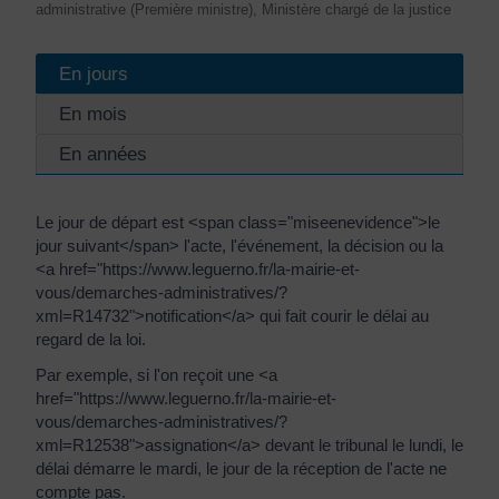
administrative (Première ministre), Ministère chargé de la justice
En jours
En mois
En années
Le jour de départ est <span class="miseenevidence">le
jour suivant</span> l'acte, l'événement, la décision ou la
<a href="https://www.leguerno.fr/la-mairie-et-
vous/demarches-administratives/?
xml=R14732">notification</a> qui fait courir le délai au
regard de la loi.
Par exemple, si l'on reçoit une <a
href="https://www.leguerno.fr/la-mairie-et-
vous/demarches-administratives/?
xml=R12538">assignation</a> devant le tribunal le lundi, le
délai démarre le mardi, le jour de la réception de l'acte ne
compte pas.