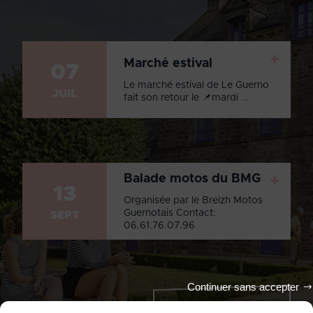
+
Marché estival
07
Le marché estival de Le Guerno
JUIL
fait son retour le 📌mardi ...
Balade motos du BMG
+
13
Organisée par le Breizh Motos
Guernotais Contact:
SEPT
06.61.76.07.96
Continuer sans accepter
Tout l'agenda