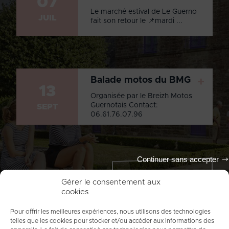
07
Le marché estival de Le Guerno
JUIL
fait son retour le 📌mardi ...
Balade motos du BMG
+
13
Organisée par le Breizh Motos
Guernotais Contact:
SEPT
06.61.76.07.96
Continuer sans accepter
Tout l'agenda
Gérer le consentement aux
cookies
Pour offrir les meilleures expériences, nous utilisons des technologies
telles que les cookies pour stocker et/ou accéder aux informations des