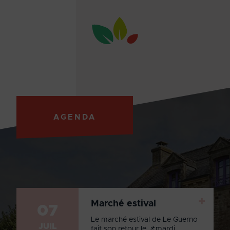
AGENDA
+
Marché estival
07
Le marché estival de Le Guerno
JUIL
fait son retour le 📌mardi ...