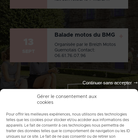
Balade motos du BMG
+
13
Organisée par le Breizh Motos
Guernotais Contact:
SEPT
06.61.76.07.96
Continuer sans accepter
Tout l'agenda
Gérer le consentement aux
cookies
Pour offrir les meilleures expériences, nous utilisons des technologies
telles que les cookies pour stocker et/ou accéder aux informations des
appareils. Le fait de consentir à ces technologies nous permettra de
traiter des données telles que le comportement de navigation ou les ID
uniques sur ce site. Le fait de ne pas consentir ou de retirer son