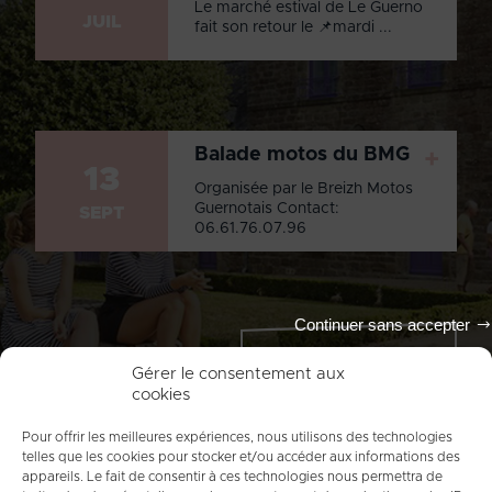
Le marché estival de Le Guerno
JUIL
fait son retour le 📌mardi ...
Balade motos du BMG
+
13
Organisée par le Breizh Motos
Guernotais Contact:
SEPT
06.61.76.07.96
Continuer sans accepter
Tout l'agenda
Gérer le consentement aux
cookies
Pour offrir les meilleures expériences, nous utilisons des technologies
telles que les cookies pour stocker et/ou accéder aux informations des
appareils. Le fait de consentir à ces technologies nous permettra de