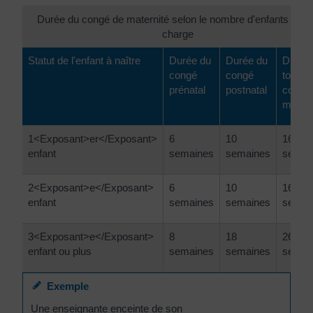
Durée du congé de maternité selon le nombre d'enfants déjà
charge
Statut de l'enfant à naître
Durée du
Durée du
Durée
congé
congé
totale 
prénatal
postnatal
congé
matern
1<Exposant>er</Exposant>
6
10
16
enfant
semaines
semaines
semai
2<Exposant>e</Exposant>
6
10
16
enfant
semaines
semaines
semai
3<Exposant>e</Exposant>
8
18
26
enfant ou plus
semaines
semaines
semai
Exemple
Une enseignante enceinte de son