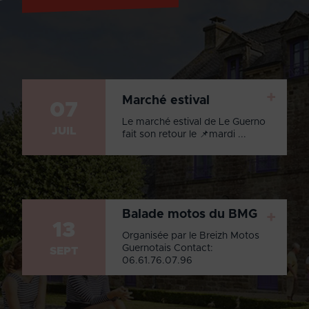
+
Marché estival
07
Le marché estival de Le Guerno
JUIL
fait son retour le 📌mardi ...
Balade motos du BMG
+
13
Organisée par le Breizh Motos
Guernotais Contact:
SEPT
06.61.76.07.96