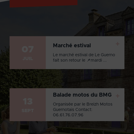
+
Marché estival
07
Le marché estival de Le Guerno
JUIL
fait son retour le 📌mardi ...
Balade motos du BMG
+
13
Organisée par le Breizh Motos
Guernotais Contact:
SEPT
06.61.76.07.96