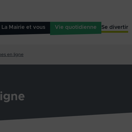
La Mairie et vous
Vie quotidienne
Se divertir
es en ligne
igne