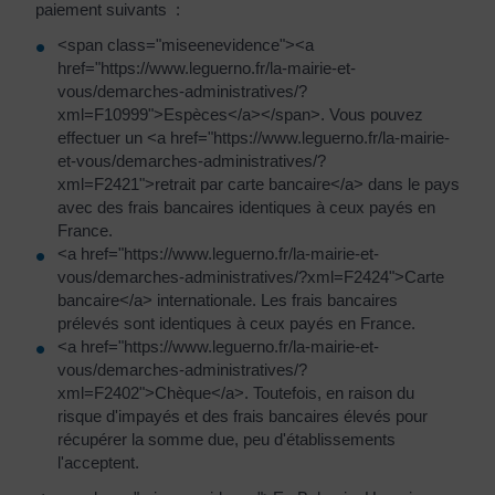
paiement suivants :
<span class="miseenevidence"><a
href="https://www.leguerno.fr/la-mairie-et-
vous/demarches-administratives/?
xml=F10999">Espèces</a></span>. Vous pouvez
effectuer un <a href="https://www.leguerno.fr/la-mairie-
et-vous/demarches-administratives/?
xml=F2421">retrait par carte bancaire</a> dans le pays
avec des frais bancaires identiques à ceux payés en
France.
<a href="https://www.leguerno.fr/la-mairie-et-
vous/demarches-administratives/?xml=F2424">Carte
bancaire</a> internationale. Les frais bancaires
prélevés sont identiques à ceux payés en France.
<a href="https://www.leguerno.fr/la-mairie-et-
vous/demarches-administratives/?
xml=F2402">Chèque</a>. Toutefois, en raison du
risque d'impayés et des frais bancaires élevés pour
récupérer la somme due, peu d'établissements
l'acceptent.