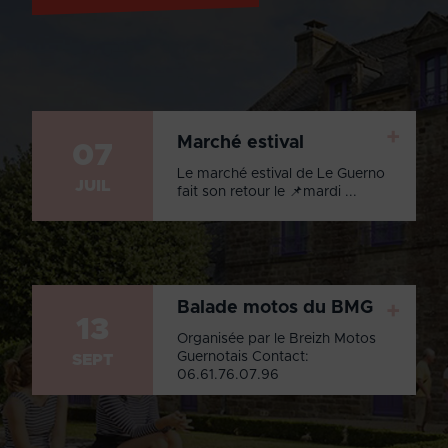
+
Marché estival
07
Le marché estival de Le Guerno
JUIL
fait son retour le 📌mardi ...
Balade motos du BMG
+
13
Organisée par le Breizh Motos
Guernotais Contact:
SEPT
06.61.76.07.96