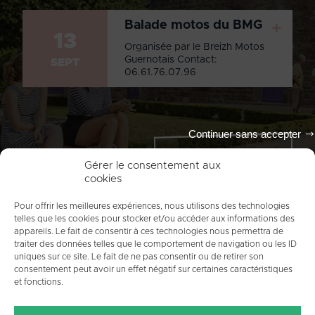
Balade motos du BMG
+
13
Organisée par le Breizh Motos
Guernotais Contact:
SEPT
06.61.76.07.96
Continuer sans accepter
Tout l'agenda
Gérer le consentement aux
cookies
Pour offrir les meilleures expériences, nous utilisons des technologies
telles que les cookies pour stocker et/ou accéder aux informations des
appareils. Le fait de consentir à ces technologies nous permettra de
traiter des données telles que le comportement de navigation ou les ID
uniques sur ce site. Le fait de ne pas consentir ou de retirer son
consentement peut avoir un effet négatif sur certaines caractéristiques
et fonctions.