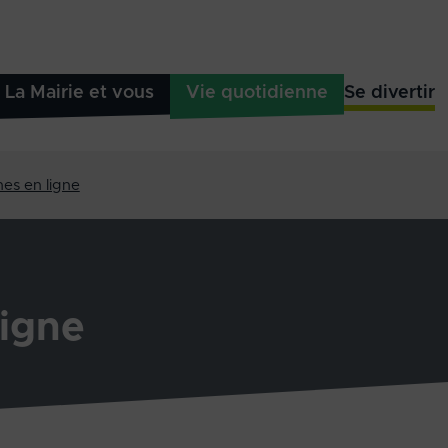
La Mairie et vous
Vie quotidienne
Se divertir
es en ligne
igne