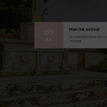
Marché estival
07
Le marché estival de Le 
JUIL
📌mardi ...