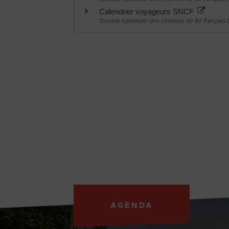
Calendrier voyageurs SNCF
Société nationale des chemins de fer français
AGENDA