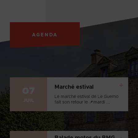
AGENDA
+
Marché estival
07
Le marché estival de Le Guerno
JUIL
fait son retour le 📌mardi ...
Balade motos du BMG