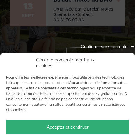
+
13
Organisée par le Breizh Motos
Guernotais Contact:
SEPT
06.61.76.07.96
Continuer sans accepter
Tout l'agenda
Gérer le consentement aux
cookies
Pour offrir les meilleures expériences, nous utilisons des technologies
telles que les cookies pour stocker et/ou accéder aux informations des
appareils. Le fait de consentir à ces technologies nous permettra de
traiter des données telles que le comportement de navigation ou les ID
uniques sur ce site. Le fait de ne pas consentir ou de retirer son
consentement peut avoir un effet négatif sur certaines caractéristiques
et fonctions.
ACCUEIL
PLAN DU SITE
MENTIONS LÉGALES
Accepter et continuer
CONTACT
CRÉDITS
POLITIQUE DE COOKIES (UE)