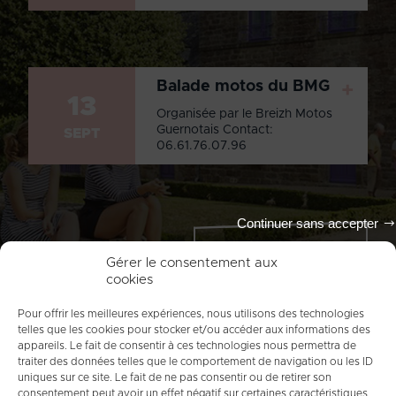
Balade motos du BMG
+
13
Organisée par le Breizh Motos
Guernotais Contact:
SEPT
06.61.76.07.96
Continuer sans accepter
Tout l'agenda
Gérer le consentement aux
cookies
Pour offrir les meilleures expériences, nous utilisons des technologies
telles que les cookies pour stocker et/ou accéder aux informations des
appareils. Le fait de consentir à ces technologies nous permettra de
traiter des données telles que le comportement de navigation ou les ID
uniques sur ce site. Le fait de ne pas consentir ou de retirer son
consentement peut avoir un effet négatif sur certaines caractéristiques