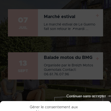
+
Marché estival
07
Le marché estival de Le Guerno
JUIL
fait son retour le 📌mardi ...
Balade motos du BMG
+
13
Organisée par le Breizh Motos
Guernotais Contact:
SEPT
06.61.76.07.96
Continuer sans accepter
Tout l'agenda
Gérer le consentement aux