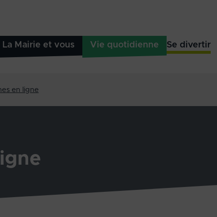
La Mairie et vous
Vie quotidienne
Se divertir
es en ligne
igne