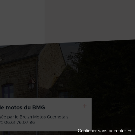
+
de motos du BMG
sée par le Breizh Motos Guernotais
t: 06.61.76.07.96
Continuer sans accepter