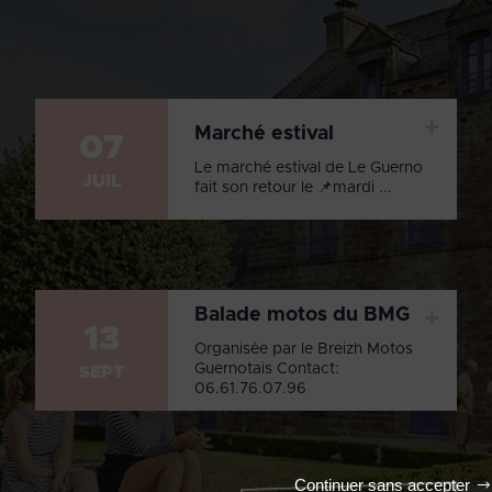
+
Marché estival
07
Le marché estival de Le Guerno
JUIL
fait son retour le 📌mardi ...
Balade motos du BMG
+
13
Organisée par le Breizh Motos
Guernotais Contact:
SEPT
06.61.76.07.96
Continuer sans accepter