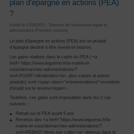
plan d'épargne en actions (PEA)
?
Vérifié le 17/04/2023 - Direction de l'information légale et
administrative (Première ministre)
Le plan d'épargne en actions (PEA) est un produit
d'épargne destiné à être investi en bourse.
Les gains réalisés dans le cadre du PEA ( <a
href="https://www.leguerno.fr/la-mairie-et-
vous/demarches-administratives/?
xml=R1005">dividendes</a>, plus-values et autres
produits) sont <span class="miseenevidence">exonérés
d'impôt sur le revenu</span>.
Toutefois, ces gains sont imposables dans les 2 cas
suivants :
Retrait sur le PEA avant 5 ans
Revenus des <a href="https://www.leguerno.fr/la-
mairie-et-vous/demarches-administratives/?
xml=R63643">titres non cotés</a> détenus dans le