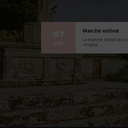
Marché estival
07
Le marché estival de Le 
JUIL
📌mardi ...