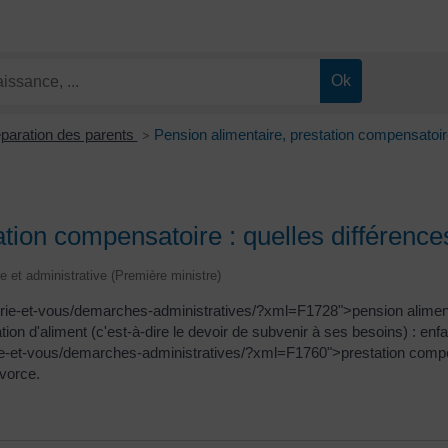
paration des parents
Pension alimentaire, prestation compensatoire
>
ation compensatoire : quelles différence
le et administrative (Première ministre)
irie-et-vous/demarches-administratives/?xml=F1728">pension aliment
tion d'aliment (c'est-à-dire le devoir de subvenir à ses besoins) : enfa
irie-et-vous/demarches-administratives/?xml=F1760">prestation comp
ivorce.