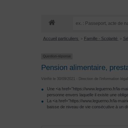
Accueil particuliers
Famille - Scolarité
Sé
>
>
Question-réponse
Pension alimentaire, prest
Vérifié le 30/09/2021 - Direction de l'information léga
Une <a href="https://www.leguerno.fr/la-ma
personne envers laquelle il existe une obliga
La <a href="https://www.leguerno.fr/la-ma
baisse de niveau de vie consécutive à un d