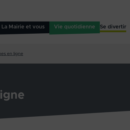
La Mairie et vous
Vie quotidienne
Se divertir
es en ligne
igne