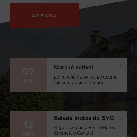
AGENDA
+
Marché estival
07
Le marché estival de Le Guerno
JUIL
fait son retour le 📌mardi ...
Balade motos du BMG
+
13
Organisée par le Breizh Motos
Guernotais Contact:
SEPT