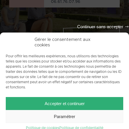
06.61.76.07.96
Continuer sans accepter
Tout l'agenda
Gérer le consentement aux
cookies
Pour offrir les meilleures expériences, nous utilisons des technologies
telles que les cookies pour stocker et/ou accéder aux informations des
appareils. Le fait de consentir à ces technologies nous permettra de
traiter des données telles que le comportement de navigation ou les ID
uniques sur ce site. Le fait de ne pas consentir ou de retirer son
consentement peut avoir un effet négatif sur certaines caractéristiques
et fonctions.
ACCUEIL
PLAN DU SITE
MENTIONS LÉGALES
Accepter et continuer
CONTACT
CRÉDITS
POLITIQUE DE COOKIES (UE)
Paramétrer
Politique de cookies
Politique de confidentialité