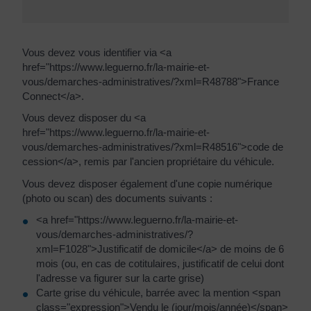
Vous devez vous identifier via <a
href="https://www.leguerno.fr/la-mairie-et-
vous/demarches-administratives/?xml=R48788">France
Connect</a>.
Vous devez disposer du <a
href="https://www.leguerno.fr/la-mairie-et-
vous/demarches-administratives/?xml=R48516">code de
cession</a>, remis par l'ancien propriétaire du véhicule.
Vous devez disposer également d'une copie numérique
(photo ou scan) des documents suivants :
<a href="https://www.leguerno.fr/la-mairie-et-
vous/demarches-administratives/?
xml=F1028">Justificatif de domicile</a> de moins de 6
mois (ou, en cas de cotitulaires, justificatif de celui dont
l'adresse va figurer sur la carte grise)
Carte grise du véhicule, barrée avec la mention <span
class="expression">Vendu le (jour/mois/année)</span>