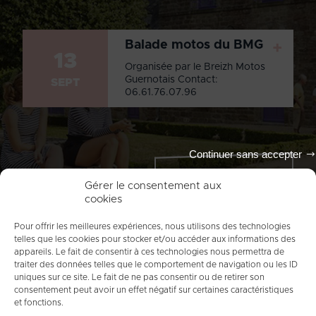
Balade motos du BMG
+
13
Organisée par le Breizh Motos
Guernotais Contact:
SEPT
06.61.76.07.96
Continuer sans accepter
Tout l'agenda
Gérer le consentement aux
cookies
Pour offrir les meilleures expériences, nous utilisons des technologies
telles que les cookies pour stocker et/ou accéder aux informations des
appareils. Le fait de consentir à ces technologies nous permettra de
traiter des données telles que le comportement de navigation ou les ID
uniques sur ce site. Le fait de ne pas consentir ou de retirer son
consentement peut avoir un effet négatif sur certaines caractéristiques
et fonctions.